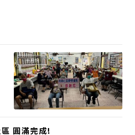
十月份
區 圓滿完成!