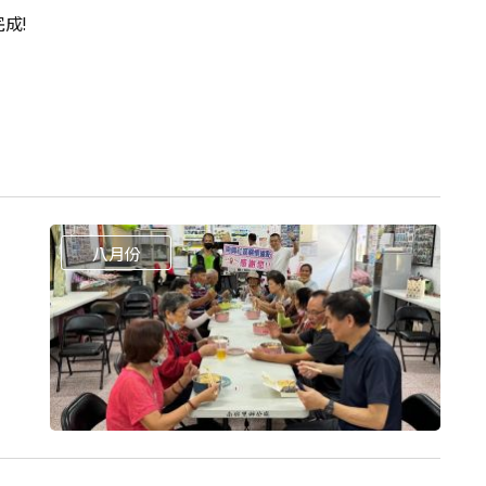
成!
八月份