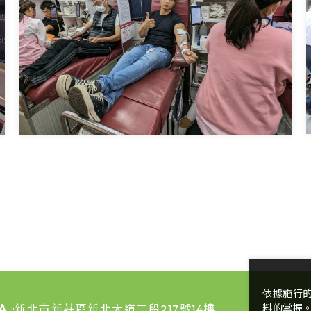
依據施行
A
新北市新莊區新北大道二段217號14樓
料的掌握
: