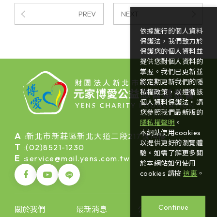
PREV
NEXT
依據施行的個人資料
保護法，我們致力於
保護您的個人資料並
提供您對個人資料的
掌握。我們已更新並
將定期更新我們的隱
私權政策，以遵循該
個人資料保護法。請
您參照我們最新版的
隱私權聲明
。
本網站使用cookies
A
新北市新莊區新北大道二段217號14樓
:
以提供更好的瀏覽體
T
(02)8521-1230
:
驗。如需了解更多關
E
service@mail.yens.com.tw
:
於本網站如何使用
cookies 請按
這裏
。
Continue
關於我們
最新消息
公益活動