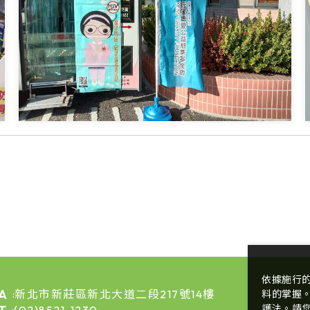
依據施行
A
新北市新莊區新北大道二段217號14樓
料的掌握
:
護法。請