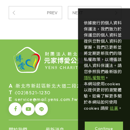
PREV
NEXT
依據施行的個人資料
保護法，我們致力於
保護您的個人資料並
提供您對個人資料的
掌握。我們已更新並
將定期更新我們的隱
私權政策，以遵循該
個人資料保護法。請
您參照我們最新版的
隱私權聲明
。
本網站使用cookies
A
新北市新莊區新北大道二段217號14樓
:
以提供更好的瀏覽體
T
(02)8521-1230
:
驗。如需了解更多關
E
service@mail.yens.com.tw
:
於本網站如何使用
cookies 請按
這裏
。
Continue
關於我們
最新消息
公益活動