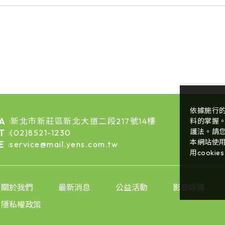
依據施行
A
新北市新莊區新北大道二段217號14樓
料的掌握
:
T
護法。請
(02)8521-1230
:
本網站使用
E
service@mail.yens.com.tw
:
用cookie
關於我們
最新消息
公益活動
影音媒體
隱私權政策